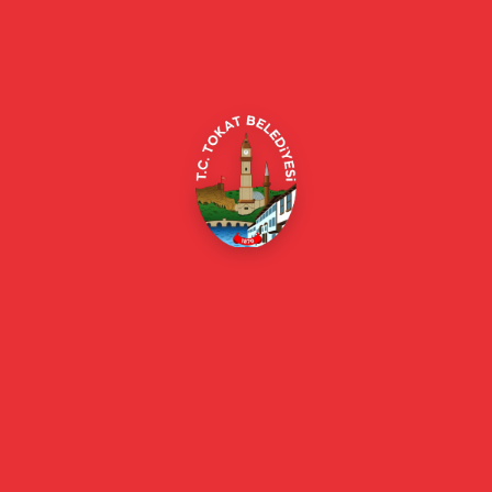
Alipaşa, Gaziosmanpaşa Blv. No:184, 60100
Merkez/Tokat Merkez/Tokat
(0356) 214 22 20 / 153
beyazmasa@tokat.bel.tr
E-Belediye
Online Borç Ödeme
Başkan
Başkanın Özgeçmişi
Başkanın Mesajı
Başkan Fotoğrafları
Başkan Yardımcıları
Kurumsal
Eski Başkanlar
Meclis Üyeleri
Belediye Encümeni