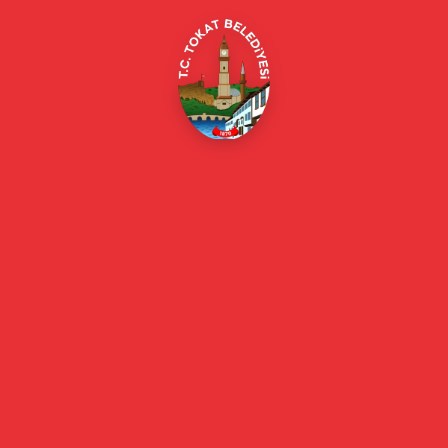
Online Borç Ödeme
Başkan
Başkanın Özgeçmişi
Başkanın Mesajı
Başkan Fotoğrafları
Başkan Yardımcıları
Kurumsal
Eski Başkanlar
Meclis Üyeleri
Belediye Encümeni
Birim Müdürleri
Mahalle Muhtarlarımız
Faaliyet Raporları
Güncel
Haberler
Videolu Haberler