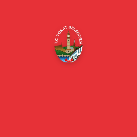
Alipaşa, Gaziosmanpaşa Blv. No:184, 60100
Merkez/Tokat Merkez/Tokat
(0356) 214 22 20 / 153
beyazmasa@tokat.bel.tr
E-Belediye
Online Borç Ödeme
Başkan
Başkanın Özgeçmişi
Başkanın Mesajı
Başkan Fotoğrafları
Başkan Yardımcıları
Kurumsal
Eski Başkanlar
Meclis Üyeleri
Belediye Encümeni
Birim Müdürleri