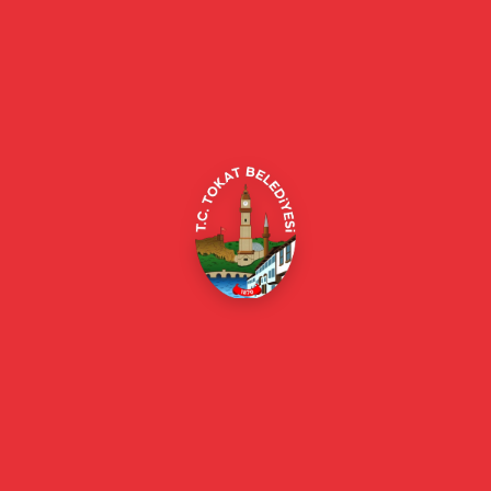
Tokat Belediyesi resmi web sitesi. Duyurular, haberler, etkinlikler,
projeler, belediye hizmetleri, vefat ilanları ve daha fazlası hakkında
güncel bilgiler.
Alipaşa, Gaziosmanpaşa Blv. No:184, 60100
Merkez/Tokat Merkez/Tokat
(0356) 214 22 20 / 153
beyazmasa@tokat.bel.tr
E-Belediye
Online Borç Ödeme
Başkan
Başkanın Özgeçmişi
Başkanın Mesajı
Başkan Fotoğrafları
Başkan Yardımcıları