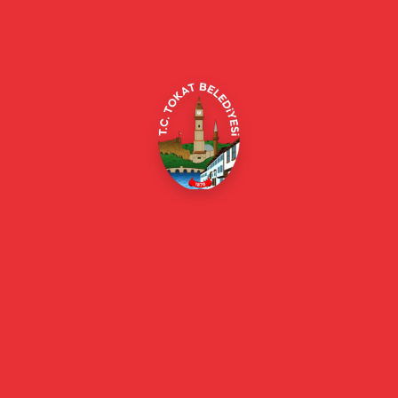
Alipaşa, Gaziosmanpaşa Blv. No:184, 60100
Merkez/Tokat Merkez/Tokat
(0356) 214 22 20 / 153
beyazmasa@tokat.bel.tr
E-Belediye
Online Borç Ödeme
Başkan
Başkanın Özgeçmişi
Başkanın Mesajı
Başkan Fotoğrafları
Başkan Yardımcıları
Kurumsal
Eski Başkanlar
Meclis Üyeleri
Belediye Encümeni