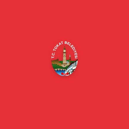
Tokat Belediyesi resmi web sitesi. Duyurular, haberler, etkinlikler,
projeler, belediye hizmetleri, vefat ilanları ve daha fazlası hakkında
güncel bilgiler.
Alipaşa, Gaziosmanpaşa Blv. No:184, 60100
Merkez/Tokat Merkez/Tokat
(0356) 214 22 20 / 153
beyazmasa@tokat.bel.tr
E-Belediye
Online Borç Ödeme
Başkan
Başkanın Özgeçmişi
Başkanın Mesajı
Başkan Fotoğrafları
Başkan Yardımcıları
Kurumsal