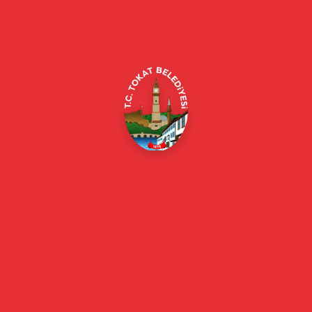
Alipaşa, Gaziosmanpaşa Blv. No:184, 60100
Merkez/Tokat Merkez/Tokat
(0356) 214 22 20 / 153
beyazmasa@tokat.bel.tr
E-Belediye
Online Borç Ödeme
Başkan
Başkanın Özgeçmişi
Başkanın Mesajı
Başkan Fotoğrafları
Başkan Yardımcıları
Kurumsal
Eski Başkanlar
Meclis Üyeleri
Belediye Encümeni
Birim Müdürleri