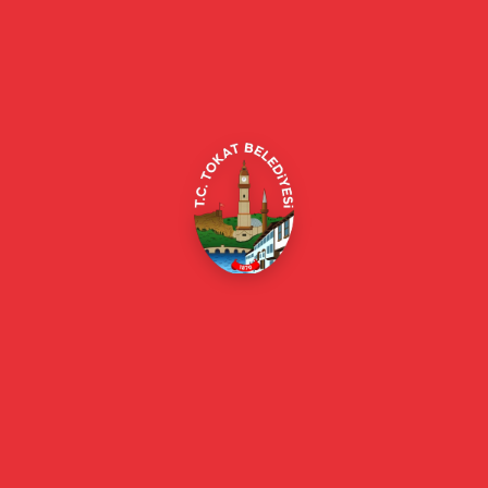
Tokat Belediyesi resmi web sitesi. Duyurular, haberler, etkinlikler,
projeler, belediye hizmetleri, vefat ilanları ve daha fazlası hakkında
güncel bilgiler.
Alipaşa, Gaziosmanpaşa Blv. No:184, 60100
Merkez/Tokat Merkez/Tokat
(0356) 214 22 20 / 153
beyazmasa@tokat.bel.tr
E-Belediye
Online Borç Ödeme
Başkan
Başkanın Özgeçmişi
Başkanın Mesajı
Başkan Fotoğrafları
Başkan Yardımcıları
Kurumsal