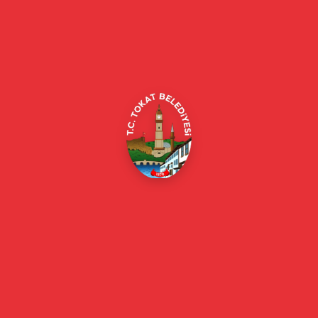
Tokat Belediyesi resmi web sitesi. Duyurular, haberler, etkinlikler,
projeler, belediye hizmetleri, vefat ilanları ve daha fazlası hakkında
güncel bilgiler.
Alipaşa, Gaziosmanpaşa Blv. No:184, 60100
Merkez/Tokat Merkez/Tokat
(0356) 214 22 20 / 153
beyazmasa@tokat.bel.tr
E-Belediye
Online Borç Ödeme
Başkan
Başkanın Özgeçmişi
Başkanın Mesajı
Başkan Fotoğrafları
Başkan Yardımcıları
Kurumsal