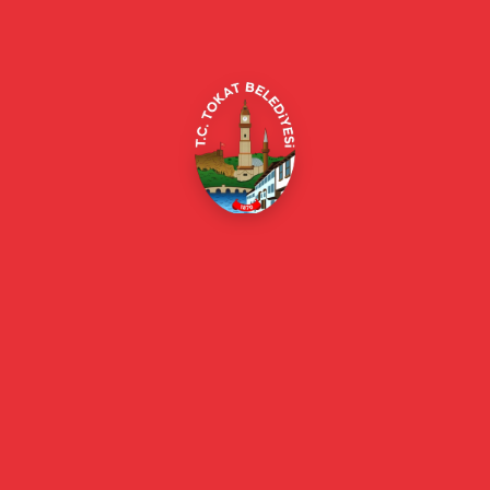
Merkez/Tokat Merkez/Tokat
(0356) 214 22 20 / 153
beyazmasa@tokat.bel.tr
E-Belediye
Online Borç Ödeme
Başkan
Başkanın Özgeçmişi
Başkanın Mesajı
Başkan Fotoğrafları
Başkan Yardımcıları
Kurumsal
Eski Başkanlar
Meclis Üyeleri
Belediye Encümeni
Birim Müdürleri
Mahalle Muhtarlarımız