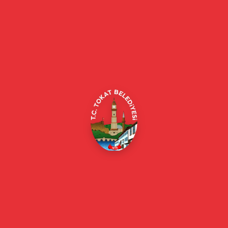
Tokat Belediyesi resmi web sitesi. Duyurular, haberler, etkinlikler,
projeler, belediye hizmetleri, vefat ilanları ve daha fazlası hakkında
güncel bilgiler.
Alipaşa, Gaziosmanpaşa Blv. No:184, 60100
Merkez/Tokat Merkez/Tokat
(0356) 214 22 20 / 153
beyazmasa@tokat.bel.tr
E-Belediye
Online Borç Ödeme
Başkan
Başkanın Özgeçmişi