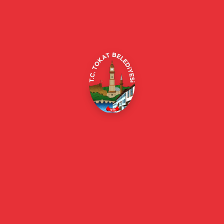
Alipaşa, Gaziosmanpaşa Blv. No:184, 60100
Merkez/Tokat Merkez/Tokat
(0356) 214 22 20 / 153
beyazmasa@tokat.bel.tr
E-Belediye
Online Borç Ödeme
Başkan
Başkanın Özgeçmişi
Başkanın Mesajı
Başkan Fotoğrafları
Başkan Yardımcıları
Kurumsal
Eski Başkanlar
Meclis Üyeleri
Belediye Encümeni