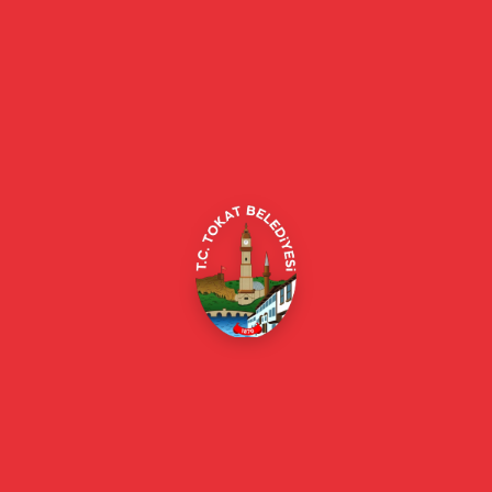
Tokat Belediyesi resmi web sitesi. Duyurular, haberler, etkinlikler,
projeler, belediye hizmetleri, vefat ilanları ve daha fazlası hakkında
güncel bilgiler.
Alipaşa, Gaziosmanpaşa Blv. No:184, 60100
Merkez/Tokat Merkez/Tokat
(0356) 214 22 20 / 153
beyazmasa@tokat.bel.tr
E-Belediye
Online Borç Ödeme
Başkan