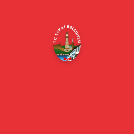
Alipaşa, Gaziosmanpaşa Blv. No:184, 60100
Merkez/Tokat Merkez/Tokat
(0356) 214 22 20 / 153
beyazmasa@tokat.bel.tr
E-Belediye
Online Borç Ödeme
Başkan
Başkanın Özgeçmişi
Başkanın Mesajı
Başkan Fotoğrafları
Başkan Yardımcıları
Kurumsal
Eski Başkanlar
Meclis Üyeleri
Belediye Encümeni
Birim Müdürleri