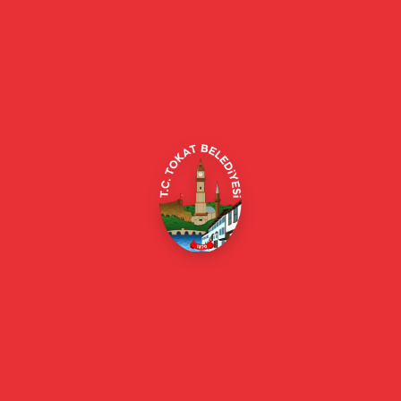
Tokat Belediyesi resmi web sitesi. Duyurular, haberler, etkinlikler,
projeler, belediye hizmetleri, vefat ilanları ve daha fazlası hakkında
güncel bilgiler.
Alipaşa, Gaziosmanpaşa Blv. No:184, 60100
Merkez/Tokat Merkez/Tokat
(0356) 214 22 20 / 153
beyazmasa@tokat.bel.tr
E-Belediye
Online Borç Ödeme
Başkan
Başkanın Özgeçmişi
Başkanın Mesajı
Başkan Fotoğrafları
Başkan Yardımcıları