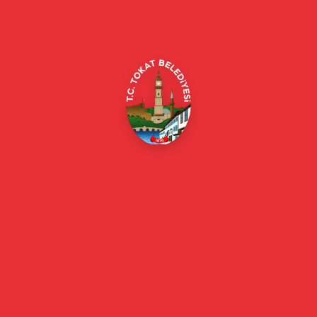
Alipaşa, Gaziosmanpaşa Blv. No:184, 60100
Merkez/Tokat Merkez/Tokat
(0356) 214 22 20 / 153
beyazmasa@tokat.bel.tr
E-Belediye
Online Borç Ödeme
Başkan
Başkanın Özgeçmişi
Başkanın Mesajı
Başkan Fotoğrafları
Başkan Yardımcıları
Kurumsal
Eski Başkanlar
Meclis Üyeleri
Belediye Encümeni
Birim Müdürleri