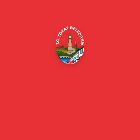
Alipaşa, Gaziosmanpaşa Blv. No:184, 60100
Merkez/Tokat Merkez/Tokat
(0356) 214 22 20 / 153
beyazmasa@tokat.bel.tr
E-Belediye
Online Borç Ödeme
Başkan
Başkanın Özgeçmişi
Başkanın Mesajı
Başkan Fotoğrafları
Başkan Yardımcıları
Kurumsal
Eski Başkanlar
Meclis Üyeleri
Belediye Encümeni
Birim Müdürleri