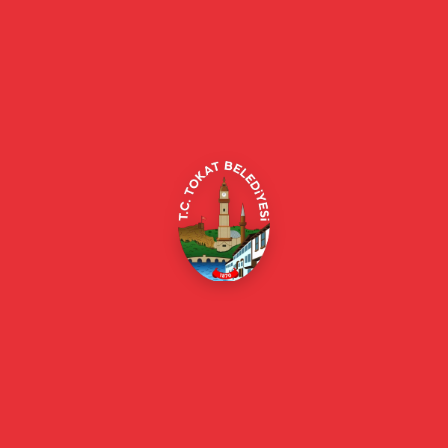
Tokat Belediyesi resmi web sitesi. Duyurular, haberler, etkinlikler,
projeler, belediye hizmetleri, vefat ilanları ve daha fazlası hakkında
güncel bilgiler.
Alipaşa, Gaziosmanpaşa Blv. No:184, 60100
Merkez/Tokat Merkez/Tokat
(0356) 214 22 20 / 153
beyazmasa@tokat.bel.tr
E-Belediye
Online Borç Ödeme
Başkan
Başkanın Özgeçmişi
Başkanın Mesajı
Başkan Fotoğrafları
Başkan Yardımcıları