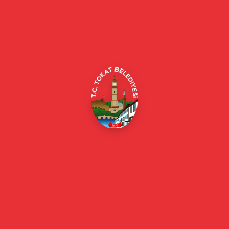
Tokat Belediyesi resmi web sitesi. Duyurular, haberler, etkinlikler,
projeler, belediye hizmetleri, vefat ilanları ve daha fazlası hakkında
güncel bilgiler.
Alipaşa, Gaziosmanpaşa Blv. No:184, 60100
Merkez/Tokat Merkez/Tokat
(0356) 214 22 20 / 153
beyazmasa@tokat.bel.tr
E-Belediye
Online Borç Ödeme
Başkan
Başkanın Özgeçmişi
Başkanın Mesajı
Başkan Fotoğrafları
Başkan Yardımcıları
Kurumsal