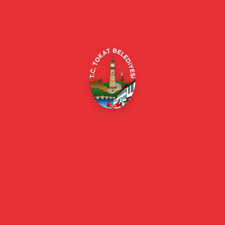
Alipaşa, Gaziosmanpaşa Blv. No:184, 60100
Merkez/Tokat Merkez/Tokat
(0356) 214 22 20 / 153
beyazmasa@tokat.bel.tr
E-Belediye
Online Borç Ödeme
Başkan
Başkanın Özgeçmişi
Başkanın Mesajı
Başkan Fotoğrafları
Başkan Yardımcıları
Kurumsal
Eski Başkanlar
Meclis Üyeleri
Belediye Encümeni
Birim Müdürleri