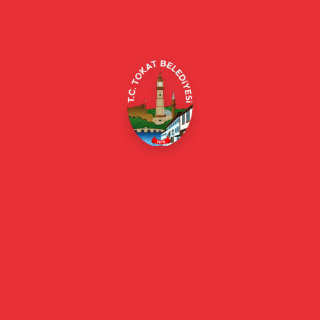
Alipaşa, Gaziosmanpaşa Blv. No:184, 60100
Merkez/Tokat Merkez/Tokat
(0356) 214 22 20 / 153
beyazmasa@tokat.bel.tr
E-Belediye
Online Borç Ödeme
Başkan
Başkanın Özgeçmişi
Başkanın Mesajı
Başkan Fotoğrafları
Başkan Yardımcıları
Kurumsal
Eski Başkanlar
Meclis Üyeleri
Belediye Encümeni
Birim Müdürleri