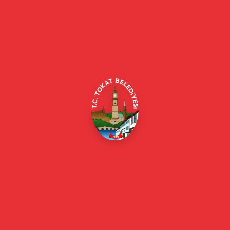
Tokat Belediyesi resmi web sitesi. Duyurular, haberler, etkinlikler,
projeler, belediye hizmetleri, vefat ilanları ve daha fazlası hakkında
güncel bilgiler.
Alipaşa, Gaziosmanpaşa Blv. No:184, 60100
Merkez/Tokat Merkez/Tokat
(0356) 214 22 20 / 153
beyazmasa@tokat.bel.tr
E-Belediye
Online Borç Ödeme
Başkan
Başkanın Özgeçmişi
Başkanın Mesajı
Başkan Fotoğrafları
Başkan Yardımcıları