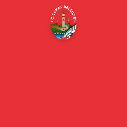
Online Borç Ödeme
Başkan
Başkanın Özgeçmişi
Başkanın Mesajı
Başkan Fotoğrafları
Başkan Yardımcıları
Kurumsal
Eski Başkanlar
Meclis Üyeleri
Belediye Encümeni
Birim Müdürleri
Mahalle Muhtarlarımız
Faaliyet Raporları
Güncel
Haberler
Videolu Haberler