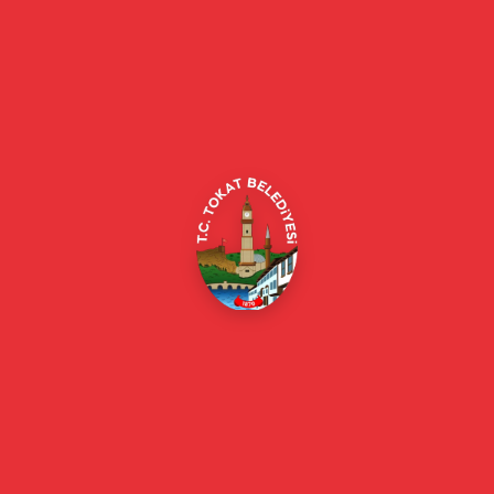
Tokat Belediyesi resmi web sitesi. Duyurular, haberler, etkinlikler,
projeler, belediye hizmetleri, vefat ilanları ve daha fazlası hakkında
güncel bilgiler.
Alipaşa, Gaziosmanpaşa Blv. No:184, 60100
Merkez/Tokat Merkez/Tokat
(0356) 214 22 20 / 153
beyazmasa@tokat.bel.tr
E-Belediye
Online Borç Ödeme
Başkan
Başkanın Özgeçmişi
Başkanın Mesajı
Başkan Fotoğrafları
Başkan Yardımcıları