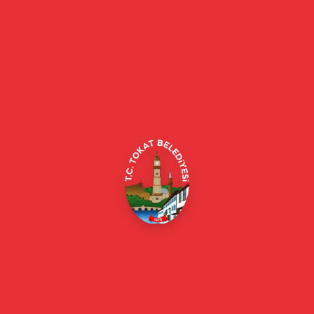
Tokat Belediyesi resmi web sitesi. Duyurular, haberler, etkinlikler,
projeler, belediye hizmetleri, vefat ilanları ve daha fazlası hakkında
güncel bilgiler.
Alipaşa, Gaziosmanpaşa Blv. No:184, 60100
Merkez/Tokat Merkez/Tokat
(0356) 214 22 20 / 153
beyazmasa@tokat.bel.tr
E-Belediye
Online Borç Ödeme
Başkan