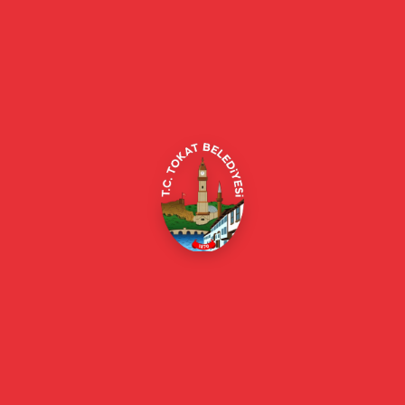
Tokat Belediyesi resmi web sitesi. Duyurular, haberler, etkinlikler,
projeler, belediye hizmetleri, vefat ilanları ve daha fazlası hakkında
güncel bilgiler.
Alipaşa, Gaziosmanpaşa Blv. No:184, 60100
Merkez/Tokat Merkez/Tokat
(0356) 214 22 20 / 153
beyazmasa@tokat.bel.tr
E-Belediye
Online Borç Ödeme
Başkan
Başkanın Özgeçmişi
Başkanın Mesajı
Başkan Fotoğrafları