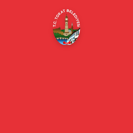
Online Borç Ödeme
Başkan
Başkanın Özgeçmişi
Başkanın Mesajı
Başkan Fotoğrafları
Başkan Yardımcıları
Kurumsal
Eski Başkanlar
Meclis Üyeleri
Belediye Encümeni
Birim Müdürleri
Mahalle Muhtarlarımız
Faaliyet Raporları
Güncel
Haberler
Videolu Haberler