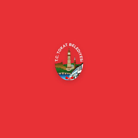
Tokat Belediyesi resmi web sitesi. Duyurular, haberler, etkinlikler,
projeler, belediye hizmetleri, vefat ilanları ve daha fazlası hakkında
güncel bilgiler.
Alipaşa, Gaziosmanpaşa Blv. No:184, 60100
Merkez/Tokat Merkez/Tokat
(0356) 214 22 20 / 153
beyazmasa@tokat.bel.tr
E-Belediye
Online Borç Ödeme
Başkan
Başkanın Özgeçmişi
Başkanın Mesajı
Başkan Fotoğrafları
Başkan Yardımcıları