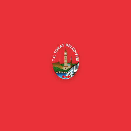
Tokat Belediyesi resmi web sitesi. Duyurular, haberler, etkinlikler,
projeler, belediye hizmetleri, vefat ilanları ve daha fazlası hakkında
güncel bilgiler.
Alipaşa, Gaziosmanpaşa Blv. No:184, 60100
Merkez/Tokat Merkez/Tokat
(0356) 214 22 20 / 153
beyazmasa@tokat.bel.tr
E-Belediye
Online Borç Ödeme
Başkan
Başkanın Özgeçmişi
Başkanın Mesajı
Başkan Fotoğrafları
Başkan Yardımcıları