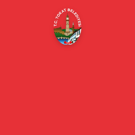
E-Belediye
Online Borç Ödeme
Başkan
Başkanın Özgeçmişi
Başkanın Mesajı
Başkan Fotoğrafları
Başkan Yardımcıları
Kurumsal
Eski Başkanlar
Meclis Üyeleri
Belediye Encümeni
Birim Müdürleri
Mahalle Muhtarlarımız
Faaliyet Raporları
Güncel
Haberler