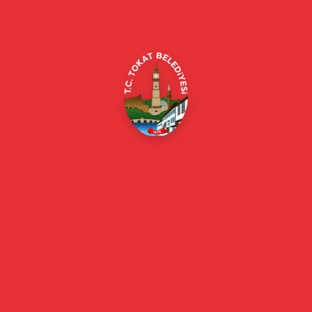
Merkez/Tokat Merkez/Tokat
(0356) 214 22 20 / 153
beyazmasa@tokat.bel.tr
E-Belediye
Online Borç Ödeme
Başkan
Başkanın Özgeçmişi
Başkanın Mesajı
Başkan Fotoğrafları
Başkan Yardımcıları
Kurumsal
Eski Başkanlar
Meclis Üyeleri
Belediye Encümeni
Birim Müdürleri
Mahalle Muhtarlarımız