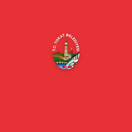
güncel bilgiler.
Alipaşa, Gaziosmanpaşa Blv. No:184, 60100
Merkez/Tokat Merkez/Tokat
(0356) 214 22 20 / 153
beyazmasa@tokat.bel.tr
E-Belediye
Online Borç Ödeme
Başkan
Başkanın Özgeçmişi
Başkanın Mesajı
Başkan Fotoğrafları
Başkan Yardımcıları
Kurumsal
Eski Başkanlar
Meclis Üyeleri