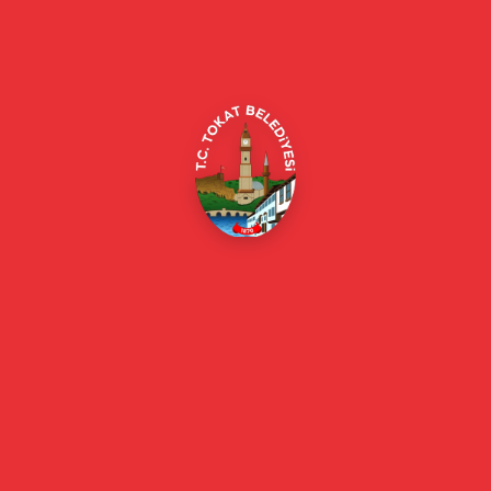
Alipaşa, Gaziosmanpaşa Blv. No:184, 60100
Merkez/Tokat Merkez/Tokat
(0356) 214 22 20 / 153
beyazmasa@tokat.bel.tr
E-Belediye
Online Borç Ödeme
Başkan
Başkanın Özgeçmişi
Başkanın Mesajı
Başkan Fotoğrafları
Başkan Yardımcıları
Kurumsal
Eski Başkanlar
Meclis Üyeleri
Belediye Encümeni
Birim Müdürleri