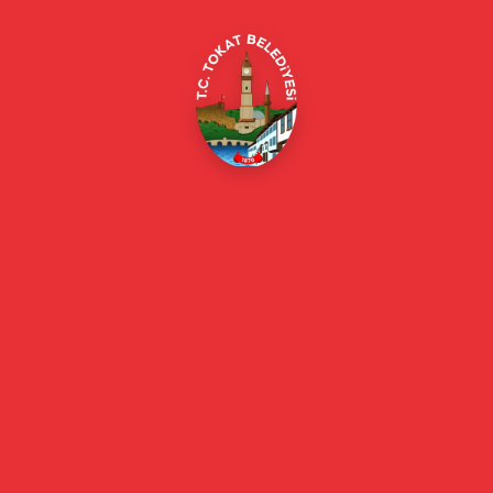
Online Borç Ödeme
Başkan
Başkanın Özgeçmişi
Başkanın Mesajı
Başkan Fotoğrafları
Başkan Yardımcıları
Kurumsal
Eski Başkanlar
Meclis Üyeleri
Belediye Encümeni
Birim Müdürleri
Mahalle Muhtarlarımız
Faaliyet Raporları
Güncel
Haberler
Videolu Haberler