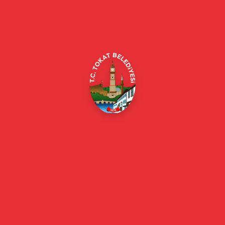
Alipaşa, Gaziosmanpaşa Blv. No:184, 60100
Merkez/Tokat Merkez/Tokat
(0356) 214 22 20 / 153
beyazmasa@tokat.bel.tr
E-Belediye
Online Borç Ödeme
Başkan
Başkanın Özgeçmişi
Başkanın Mesajı
Başkan Fotoğrafları
Başkan Yardımcıları
Kurumsal
Eski Başkanlar
Meclis Üyeleri
Belediye Encümeni