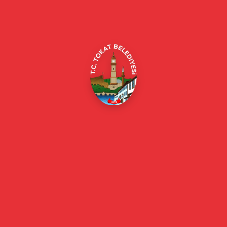
Merkez/Tokat Merkez/Tokat
(0356) 214 22 20 / 153
beyazmasa@tokat.bel.tr
E-Belediye
Online Borç Ödeme
Başkan
Başkanın Özgeçmişi
Başkanın Mesajı
Başkan Fotoğrafları
Başkan Yardımcıları
Kurumsal
Eski Başkanlar
Meclis Üyeleri
Belediye Encümeni
Birim Müdürleri
Mahalle Muhtarlarımız