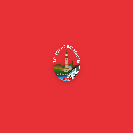
Tokat Belediyesi resmi web sitesi. Duyurular, haberler, etkinlikler,
projeler, belediye hizmetleri, vefat ilanları ve daha fazlası hakkında
güncel bilgiler.
Alipaşa, Gaziosmanpaşa Blv. No:184, 60100
Merkez/Tokat Merkez/Tokat
(0356) 214 22 20 / 153
beyazmasa@tokat.bel.tr
E-Belediye
Online Borç Ödeme
Başkan
Başkanın Özgeçmişi
Başkanın Mesajı
Başkan Fotoğrafları
Başkan Yardımcıları