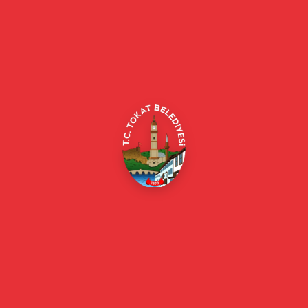
Tokat Belediyesi resmi web sitesi. Duyurular, haberler, etkinlikler,
projeler, belediye hizmetleri, vefat ilanları ve daha fazlası hakkında
güncel bilgiler.
Alipaşa, Gaziosmanpaşa Blv. No:184, 60100
Merkez/Tokat Merkez/Tokat
(0356) 214 22 20 / 153
beyazmasa@tokat.bel.tr
E-Belediye
Online Borç Ödeme
Başkan
Başkanın Özgeçmişi
Başkanın Mesajı
Başkan Fotoğrafları
Başkan Yardımcıları