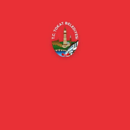
Merkez/Tokat Merkez/Tokat
(0356) 214 22 20 / 153
beyazmasa@tokat.bel.tr
E-Belediye
Online Borç Ödeme
Başkan
Başkanın Özgeçmişi
Başkanın Mesajı
Başkan Fotoğrafları
Başkan Yardımcıları
Kurumsal
Eski Başkanlar
Meclis Üyeleri
Belediye Encümeni
Birim Müdürleri
Mahalle Muhtarlarımız