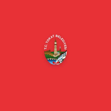
Tokat Belediyesi resmi web sitesi. Duyurular, haberler, etkinlikler,
projeler, belediye hizmetleri, vefat ilanları ve daha fazlası hakkında
güncel bilgiler.
Alipaşa, Gaziosmanpaşa Blv. No:184, 60100
Merkez/Tokat Merkez/Tokat
(0356) 214 22 20 / 153
beyazmasa@tokat.bel.tr
E-Belediye
Online Borç Ödeme
Başkan
Başkanın Özgeçmişi
Başkanın Mesajı
Başkan Fotoğrafları
Başkan Yardımcıları