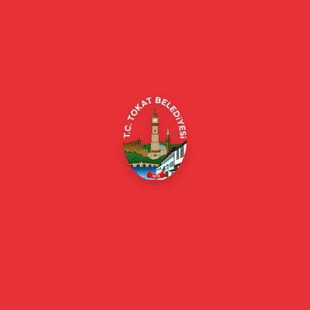
Tokat Belediyesi resmi web sitesi. Duyurular, haberler, etkinlikler,
projeler, belediye hizmetleri, vefat ilanları ve daha fazlası hakkında
güncel bilgiler.
Alipaşa, Gaziosmanpaşa Blv. No:184, 60100
Merkez/Tokat Merkez/Tokat
(0356) 214 22 20 / 153
beyazmasa@tokat.bel.tr
E-Belediye
Online Borç Ödeme
Başkan
Başkanın Özgeçmişi
Başkanın Mesajı
Başkan Fotoğrafları
Başkan Yardımcıları