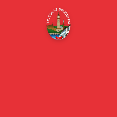
Online Borç Ödeme
Başkan
Başkanın Özgeçmişi
Başkanın Mesajı
Başkan Fotoğrafları
Başkan Yardımcıları
Kurumsal
Eski Başkanlar
Meclis Üyeleri
Belediye Encümeni
Birim Müdürleri
Mahalle Muhtarlarımız
Faaliyet Raporları
Güncel
Haberler
Videolu Haberler