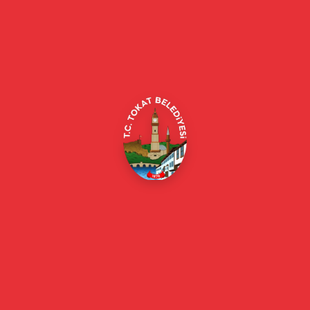
Tokat Belediyesi resmi web sitesi. Duyurular, haberler, etkinlikler,
projeler, belediye hizmetleri, vefat ilanları ve daha fazlası hakkında
güncel bilgiler.
Alipaşa, Gaziosmanpaşa Blv. No:184, 60100
Merkez/Tokat Merkez/Tokat
(0356) 214 22 20 / 153
beyazmasa@tokat.bel.tr
E-Belediye
Online Borç Ödeme
Başkan
Başkanın Özgeçmişi
Başkanın Mesajı
Başkan Fotoğrafları
Başkan Yardımcıları