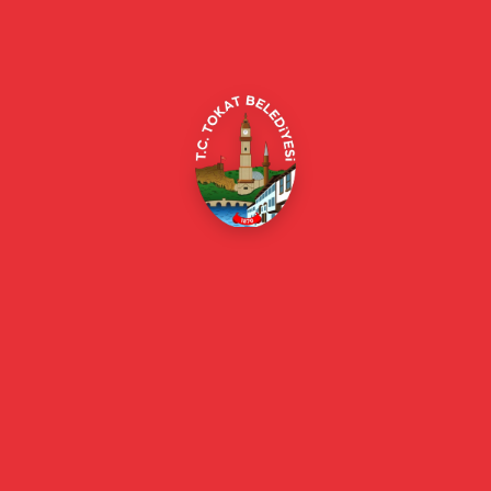
Merkez/Tokat Merkez/Tokat
(0356) 214 22 20 / 153
beyazmasa@tokat.bel.tr
E-Belediye
Online Borç Ödeme
Başkan
Başkanın Özgeçmişi
Başkanın Mesajı
Başkan Fotoğrafları
Başkan Yardımcıları
Kurumsal
Eski Başkanlar
Meclis Üyeleri
Belediye Encümeni
Birim Müdürleri
Mahalle Muhtarlarımız