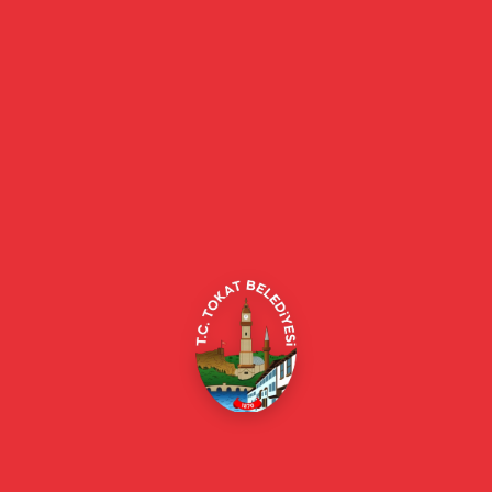
E-Belediye
Online Borç Ödeme
Başkan
Başkanın Özgeçmişi
Başkanın Mesajı
Başkan Fotoğrafları
Başkan Yardımcıları
Kurumsal
Eski Başkanlar
Meclis Üyeleri
Belediye Encümeni
Birim Müdürleri
Mahalle Muhtarlarımız
Faaliyet Raporları
Güncel
Haberler