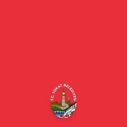
13:00 - 14:50
3/100 katılımcı
47 boş
15:00 - 16:50
3/100 katılımcı
50 boş
Etkinlik Durumu
Tarih
20 Mayıs 2026, 13:00
Katılımcı
3/100
Durum:
Geçmiş
Kategori:
Çocuk Etkinliği