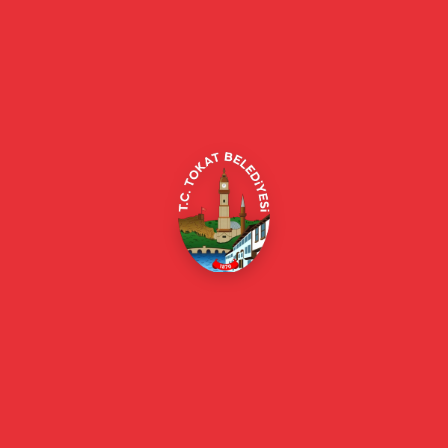
Tokat Belediyesi resmi web sitesi. Duyurular, haberler, etkinlikler,
projeler, belediye hizmetleri, vefat ilanları ve daha fazlası hakkında
güncel bilgiler.
Alipaşa, Gaziosmanpaşa Blv. No:184, 60100
Merkez/Tokat Merkez/Tokat
(0356) 214 22 20 / 153
beyazmasa@tokat.bel.tr
E-Belediye
Online Borç Ödeme
Başkan
Başkanın Özgeçmişi
Başkanın Mesajı
Başkan Fotoğrafları
Başkan Yardımcıları