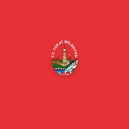
Tokat Belediyesi resmi web sitesi. Duyurular, haberler, etkinlikler,
projeler, belediye hizmetleri, vefat ilanları ve daha fazlası hakkında
güncel bilgiler.
Alipaşa, Gaziosmanpaşa Blv. No:184, 60100
Merkez/Tokat Merkez/Tokat
(0356) 214 22 20 / 153
beyazmasa@tokat.bel.tr
E-Belediye
Online Borç Ödeme
Başkan
Başkanın Özgeçmişi
Başkanın Mesajı
Başkan Fotoğrafları
Başkan Yardımcıları