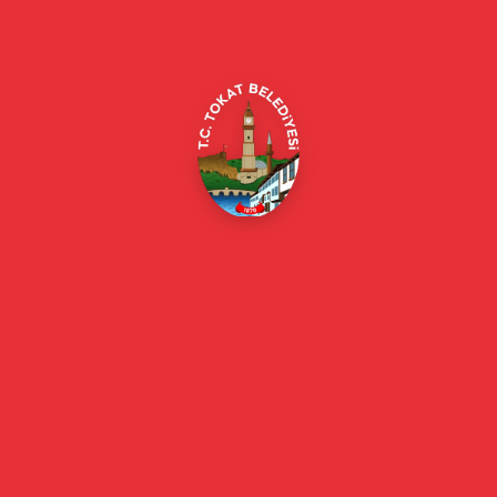
Merkez/Tokat Merkez/Tokat
(0356) 214 22 20 / 153
beyazmasa@tokat.bel.tr
E-Belediye
Online Borç Ödeme
Başkan
Başkanın Özgeçmişi
Başkanın Mesajı
Başkan Fotoğrafları
Başkan Yardımcıları
Kurumsal
Eski Başkanlar
Meclis Üyeleri
Belediye Encümeni
Birim Müdürleri
Mahalle Muhtarlarımız