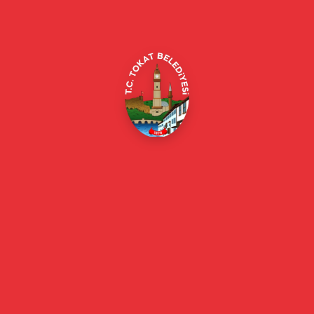
Merkez/Tokat Merkez/Tokat
(0356) 214 22 20 / 153
beyazmasa@tokat.bel.tr
E-Belediye
Online Borç Ödeme
Başkan
Başkanın Özgeçmişi
Başkanın Mesajı
Başkan Fotoğrafları
Başkan Yardımcıları
Kurumsal
Eski Başkanlar
Meclis Üyeleri
Belediye Encümeni
Birim Müdürleri
Mahalle Muhtarlarımız